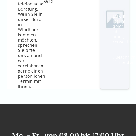
5522
telefonische
Beratung.
Wenn Sie in
Lorem
unser Büro
ipsum
in
dolor
Windhoek
sit
kommen
amet,
möchten,
consectetu
sprechen
Sie bitte
uns an und
Nachrich
wir
senden
vereinbaren
gerne einen
persönlichen
Termin mit
Ihnen..
Mo. - Fr., von 08:00 bis 17:00 Uhr