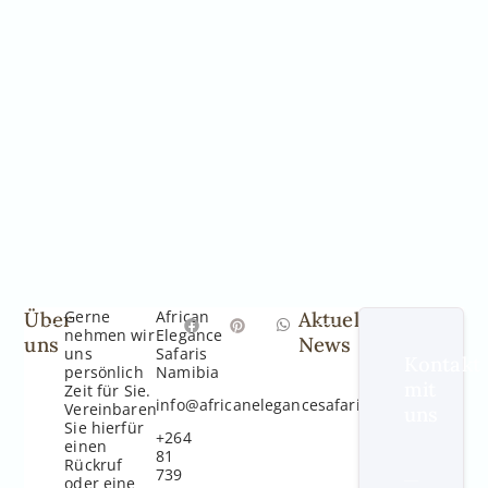
Über
Gerne
African
Aktuelle
nehmen wir
Elegance
uns
News
uns
Safaris
Kontakt
persönlich
Namibia
mit
Zeit für Sie.
info@africanelegancesafaris.com
Vereinbaren
uns
Sie hierfür
+264
einen
81
Rückruf
739
oder eine