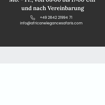
und nach Vereinbarung
+49 2842 21994 71
info@africanelegancesafaris.com
Unsere Adresse
African Elegance Safaris Namibia
Richterstr. 43
Windhoek | PO Box 40563
Telefon: +49 2842 21994 71
Kontakt