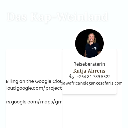
Das Kap-Weinland
Reiseberaterin
Katja Ahrens
+264 81 739 5522
e Billing on the Google Cloud Project at
katja@africanelegancesafaris.com
e.cloud.google.com/project/_/billing/enable
lopers.google.com/maps/gmp-get-started