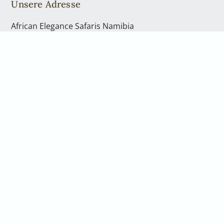
Unsere Adresse
African Elegance Safaris Namibia
Richterstr. 43
Windhoek | PO Box 40563
Telefon: +49 2842 21994 71
Kontakt
Telefon: +49 2842 21994 71
info@africanelegancesafaris.com
Öffnungszeiten
Mo. - Fr., von 08:00 bis 17:00 Uhr
und nach Vereinbarung
Gerne nehmen wir uns persönlich Zeit für Sie.
Vereinbaren Sie hierfür einen Rückruf oder eine
telefonische Beratung. Wenn Sie in unser Büro in
Windhoek kommen möchten, sprechen Sie bitte uns