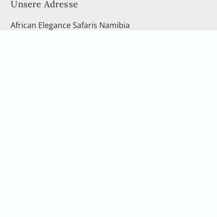
Unsere Adresse
African Elegance Safaris Namibia
Richterstr. 43
Windhoek | PO Box 40563
Telefon: +49 2842 21994 71
Kontakt
Telefon: +49 2842 21994 71
info@africanelegancesafaris.com
Öffnungszeiten
Mo. - Fr., von 08:00 bis 17:00 Uhr
und nach Vereinbarung
Gerne nehmen wir uns persönlich Zeit für Sie.
Vereinbaren Sie hierfür einen Rückruf oder eine
telefonische Beratung. Wenn Sie in unser Büro in
Windhoek kommen möchten, sprechen Sie bitte uns