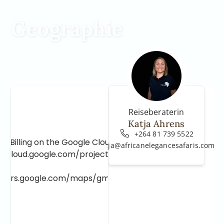
Geographie
Reiseberaterin
Katja Ahrens
+264 81 739 5522
e Billing on the Google Cloud Project at
katja@africanelegancesafaris.com
e.cloud.google.com/project/_/billing/enable
lopers.google.com/maps/gmp-get-started