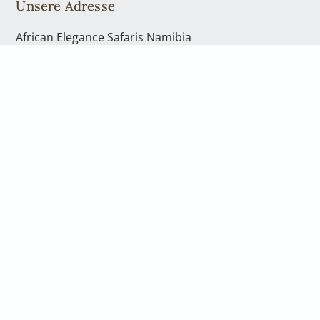
Unsere Adresse
African Elegance Safaris Namibia
Richterstr. 43
Windhoek | PO Box 40563
Telefon: +49 2842 21994 71
Kontakt
Telefon: +49 2842 21994 71
info@africanelegancesafaris.com
Öffnungszeiten
Mo. - Fr., von 08:00 bis 17:00 Uhr
und nach Vereinbarung
Gerne nehmen wir uns persönlich Zeit für Sie.
Vereinbaren Sie hierfür einen Rückruf oder eine
telefonische Beratung. Wenn Sie in unser Büro in
Windhoek kommen möchten, sprechen Sie bitte uns