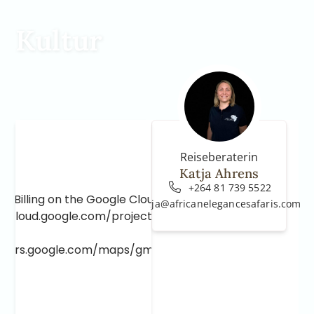
Kultur
Reiseberaterin
Katja Ahrens
+264 81 739 5522
e Billing on the Google Cloud Project at
katja@africanelegancesafaris.com
e.cloud.google.com/project/_/billing/enable
lopers.google.com/maps/gmp-get-started