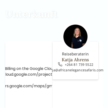
Unterkunft
Reiseberaterin
Katja Ahrens
+264 81 739 5522
e Billing on the Google Cloud Project at
katja@africanelegancesafaris.com
e.cloud.google.com/project/_/billing/enable
lopers.google.com/maps/gmp-get-started