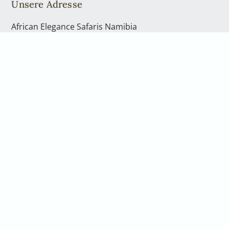
Unsere Adresse
African Elegance Safaris Namibia
Richterstr. 43
Windhoek | PO Box 40563
Telefon: +49 2842 21994 71
Kontakt
Telefon: +49 2842 21994 71
info@africanelegancesafaris.com
Öffnungszeiten
Mo. - Fr., von 08:00 bis 17:00 Uhr
und nach Vereinbarung
Gerne nehmen wir uns persönlich Zeit für Sie.
Vereinbaren Sie hierfür einen Rückruf oder eine
telefonische Beratung. Wenn Sie in unser Büro in
Windhoek kommen möchten, sprechen Sie bitte uns