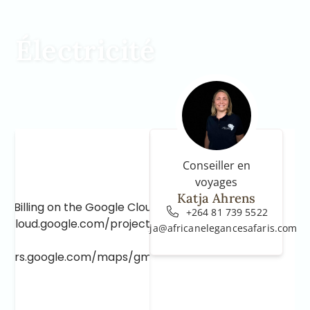
Électricité
Conseiller en
voyages
Katja Ahrens
e Billing on the Google Cloud Project at
+264 81 739 5522
e.cloud.google.com/project/_/billing/enable
katja@africanelegancesafaris.com
lopers.google.com/maps/gmp-get-started