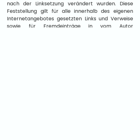
nach der Linksetzung verändert wurden. Diese
Feststellung gilt für alle innerhalb des eigenen
Internetangebotes gesetzten Links und Verweise
sowie für Fremdeinträge in vom Autor
eingerichteten Gästebüchern, Diskussionsforen,
Linkverzeichnissen, Mailinglisten und in allen
anderen Formen von Datenbanken, auf deren
Inhalt externe Schreibzugriffe möglich sind. Für
illegale, fehlerhafte oder unvollständige Inhalte und
insbesondere für Schäden, die aus der Nutzung
oder Nichtnutzung solcherart dargebotener
Informationen entstehen, haftet allein der
Anbieter der Seite, auf welche verwiesen wurde,
nicht derjenige, der über Links auf die jeweilige
Veröffentlichung lediglich verweist.
Urheber- und Kennzeichenrecht
Der Autor ist bestrebt, in allen Publikationen die