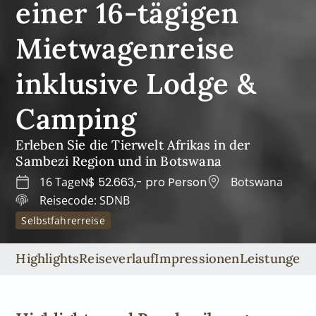
einer 16-tägigen
Mietwagenreise
inklusive Lodge &
Camping
Erleben Sie die Tierwelt Afrikas in der
Sambezi Region und in Botswana
16 Tage
N$ 52.663,- pro Person
Botswana
Reisecode: SDNB
Selbstfahrerreise
Highlights
Reiseverlauf
Impressionen
Leistungen
U