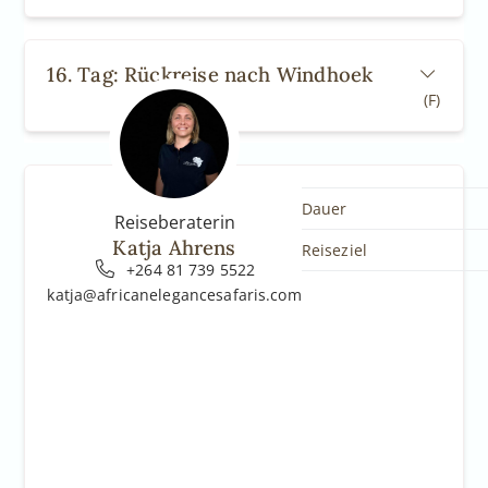
16. Tag: Rückreise nach Windhoek
(F)
Dauer
Reiseberaterin
Katja Ahrens
Reiseziel
+264 81 739 5522
katja@africanelegancesafaris.com
 the Google Cloud Project at
gle.com/project/_/billing/enable
le.com/maps/gmp-get-started