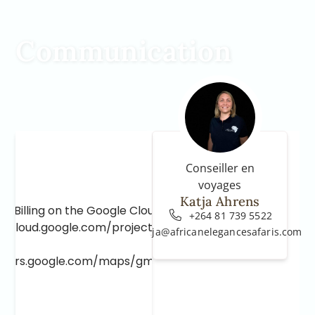
Communication
Conseiller en
voyages
Katja Ahrens
e Billing on the Google Cloud Project at
+264 81 739 5522
e.cloud.google.com/project/_/billing/enable
katja@africanelegancesafaris.com
lopers.google.com/maps/gmp-get-started