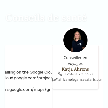
Conseils de santé
Conseiller en
voyages
Katja Ahrens
e Billing on the Google Cloud Project at
+264 81 739 5522
e.cloud.google.com/project/_/billing/enable
katja@africanelegancesafaris.com
lopers.google.com/maps/gmp-get-started