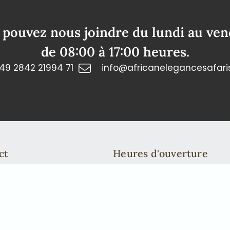
 pouvez nous joindre du lundi au ven
de 08:00 à 17:00 heures.
49 2842 21994 71
info@africanelegancesafari
ct
Heures d'ouverture
n: +49 2842 21994 71
Vous pouvez nous joindre du 
fricanelegancesafaris.com
de 08:00 à 17:00 heures.
Nous nous ferons un plaisir 
personnellement. Pour ce fair