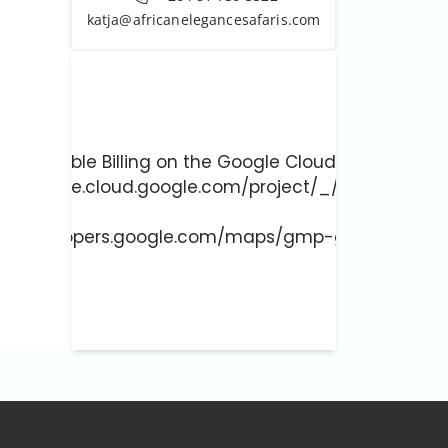
katja@africanelegancesafaris.com
ust enable Billing on the Google Cloud Project at
://console.cloud.google.com/project/_/billing/enab
 more at
://developers.google.com/maps/gmp-get-started