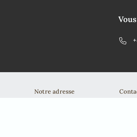
Vous
+
Notre adresse
Conta
African Elegance Safaris Namibia
Telefo
Richterstr. 43
info@a
Windhoek | PO Box 40563
Telefon: +49 2842 21994 71