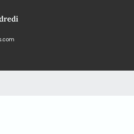
dredi
s.com
lundi au vendredi
de prendre le temps de vous consulter
e, veuillez convenir d’un rappel ou d’une