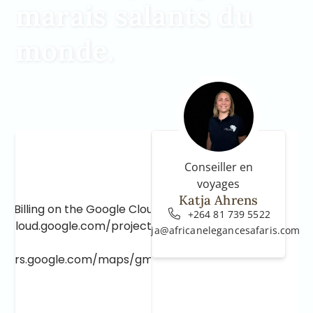
marais salants du
monde.
Conseiller en
voyages
Katja Ahrens
e Billing on the Google Cloud Project at
+264 81 739 5522
e.cloud.google.com/project/_/billing/enable
katja@africanelegancesafaris.com
lopers.google.com/maps/gmp-get-started