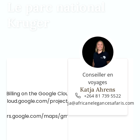
Le parc national
Kruger
Conseiller en
voyages
Katja Ahrens
e Billing on the Google Cloud Project at
+264 81 739 5522
e.cloud.google.com/project/_/billing/enable
katja@africanelegancesafaris.com
lopers.google.com/maps/gmp-get-started