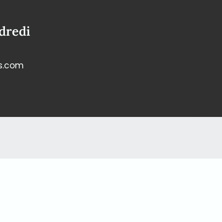
dredi
s.com
lundi au vendredi
de prendre le temps de vous consulter
e, veuillez convenir d’un rappel ou d’une