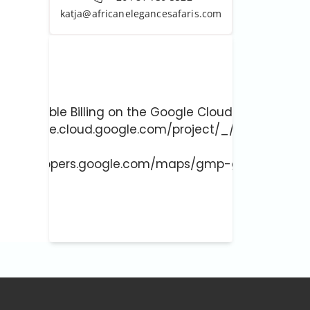
katja@africanelegancesafaris.com
ust enable Billing on the Google Cloud Project at
://console.cloud.google.com/project/_/billing/enab
 more at
://developers.google.com/maps/gmp-get-started