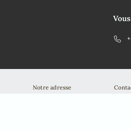
Vous
+
Notre adresse
Conta
African Elegance Safaris Namibia
Telefo
Richterstr. 43
info@a
Windhoek | PO Box 40563
Telefon: +49 2842 21994 71