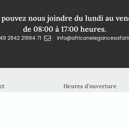
 pouvez nous joindre du lundi au ven
de 08:00 à 17:00 heures.
49 2842 21994 71
info@africanelegancesafari
ct
Heures d'ouverture
n: +49 2842 21994 71
Vous pouvez nous joindre du 
fricanelegancesafaris.com
de 08:00 à 17:00 heures.
Nous nous ferons un plaisir 
personnellement. Pour ce fair