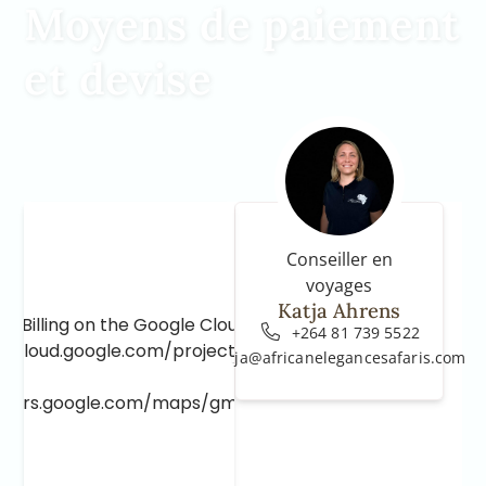
Moyens de paiement
et devise
Conseiller en
voyages
Katja Ahrens
e Billing on the Google Cloud Project at
+264 81 739 5522
e.cloud.google.com/project/_/billing/enable
katja@africanelegancesafaris.com
lopers.google.com/maps/gmp-get-started