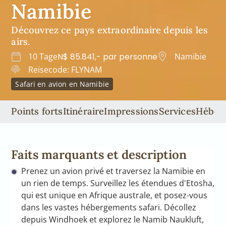
Namibie
Découvrez ce pays extraordinaire depuis les
airs.
10 Tage
N$ 85.841,- par personne
Namibie
Reisecode: FLYNAM
Safari en avion en Namibie
Points forts
Itinéraire
Impressions
Services
Héber
Faits marquants et description
Prenez un avion privé et traversez la Namibie en
un rien de temps. Surveillez les étendues d'Etosha,
qui est unique en Afrique australe, et posez-vous
dans les vastes hébergements safari. Décollez
depuis Windhoek et explorez le Namib Naukluft,