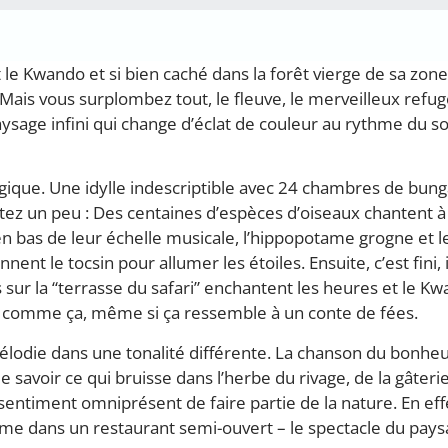
 le Kwando et si bien caché dans la forêt vierge de sa zone
Mais vous surplombez tout, le fleuve, le merveilleux refu
ysage infini qui change d’éclat de couleur au rythme du so
ique. Une idylle indescriptible avec 24 chambres de bung
ez un peu : Des centaines d’espèces d’oiseaux chantent à 
 en bas de leur échelle musicale, l’hippopotame grogne et l
ent le tocsin pour allumer les étoiles. Ensuite, c’est fini, i
s sur la “terrasse du safari” enchantent les heures et le K
t comme ça, même si ça ressemble à un conte de fées.
mélodie dans une tonalité différente. La chanson du bonheu
de savoir ce qui bruisse dans l’herbe du rivage, de la gâterie
entiment omniprésent de faire partie de la nature. En eff
même dans un restaurant semi-ouvert – le spectacle du pay