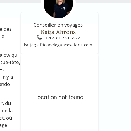
Conseiller en voyages
ge des
Katja Ahrens
leil
+264 81 739 5522
katja@africanelegancesafaris.com
alow qui
tue-tête,
es
l n’y a
wando
Location not found
r, du
 de la
et, où
sage