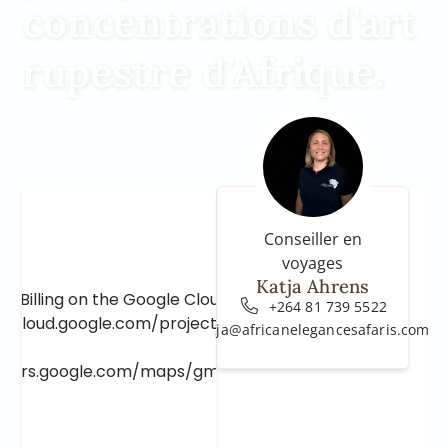
concentrations d’art
rupestre d’Afrique.
Conseiller en
voyages
Katja Ahrens
e Billing on the Google Cloud Project at
+264 81 739 5522
e.cloud.google.com/project/_/billing/enable
katja@africanelegancesafaris.com
lopers.google.com/maps/gmp-get-started