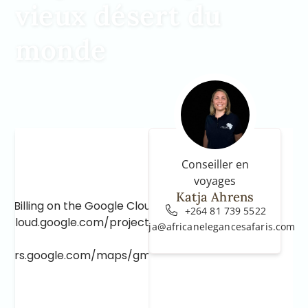
vieux désert du
monde
Conseiller en
voyages
Katja Ahrens
e Billing on the Google Cloud Project at
+264 81 739 5522
e.cloud.google.com/project/_/billing/enable
katja@africanelegancesafaris.com
lopers.google.com/maps/gmp-get-started