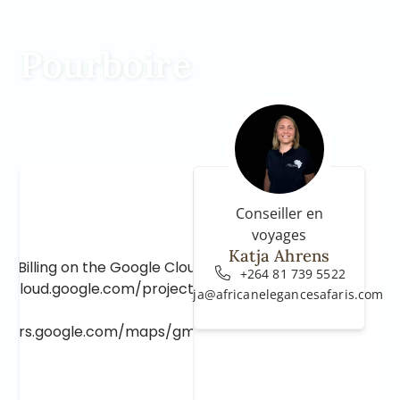
Pourboire
Conseiller en
voyages
Katja Ahrens
e Billing on the Google Cloud Project at
+264 81 739 5522
e.cloud.google.com/project/_/billing/enable
katja@africanelegancesafaris.com
lopers.google.com/maps/gmp-get-started