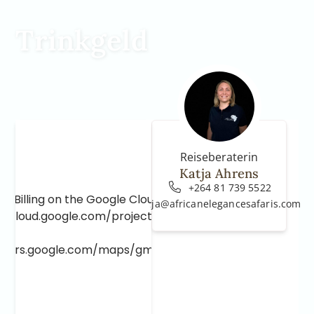
Trinkgeld
Reiseberaterin
Katja Ahrens
+264 81 739 5522
e Billing on the Google Cloud Project at
katja@africanelegancesafaris.com
e.cloud.google.com/project/_/billing/enable
lopers.google.com/maps/gmp-get-started