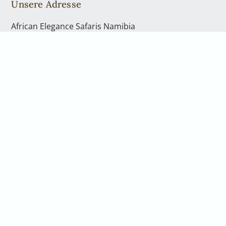
Unsere Adresse
African Elegance Safaris Namibia
Richterstr. 43
Windhoek | PO Box 40563
Telefon: +49 2842 21994 71
Kontakt
Telefon: +49 2842 21994 71
info@africanelegancesafaris.com
Öffnungszeiten
Mo. - Fr., von 08:00 bis 17:00 Uhr
und nach Vereinbarung
Gerne nehmen wir uns persönlich Zeit für Sie.
Vereinbaren Sie hierfür einen Rückruf oder eine
telefonische Beratung. Wenn Sie in unser Büro in
Windhoek kommen möchten, sprechen Sie bitte uns