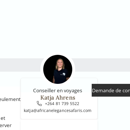
Demande de con
Conseiller en voyages
Katja Ahrens
 seulement
+264 81 739 5522
katja@africanelegancesafaris.com
 et
server