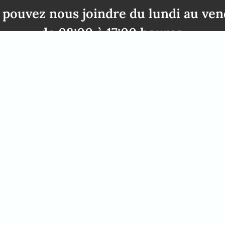
 pouvez nous joindre du lundi au ven
de 08:00 à 17:00 heures.
49 2842 21994 71
info@africanelegancesafari
ct
Heures d'ouverture
n: +49 2842 21994 71
Vous pouvez nous joindre du 
fricanelegancesafaris.com
de 08:00 à 17:00 heures.
Nous nous ferons un plaisir 
personnellement. Pour ce fair
consultation téléphonique. S