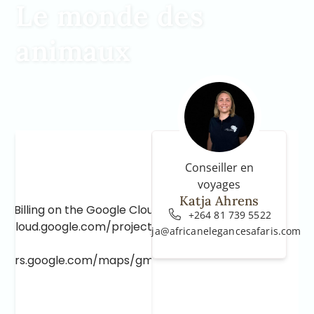
Le monde des
animaux
Conseiller en
voyages
Katja Ahrens
e Billing on the Google Cloud Project at
+264 81 739 5522
e.cloud.google.com/project/_/billing/enable
katja@africanelegancesafaris.com
lopers.google.com/maps/gmp-get-started