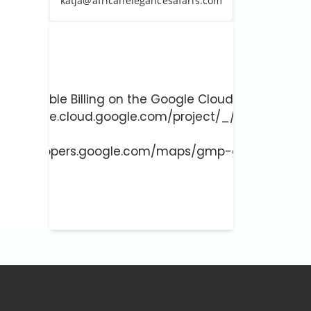
katja@africanelegancesafaris.com
ust enable Billing on the Google Cloud Project at
://console.cloud.google.com/project/_/billing/enab
 more at
://developers.google.com/maps/gmp-get-started