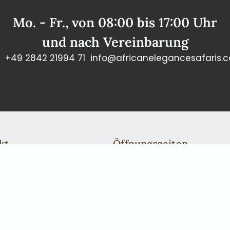
Mo. - Fr., von 08:00 bis 17:00 Uhr
und nach Vereinbarung
+49 2842 21994 71
info@africanelegancesafaris.
kt
Öffnungszeiten
n: +49 2842 21994 71
Mo. - Fr., von 08:00 bis 17:00
fricanelegancesafaris.com
und nach Vereinbarung
Gerne nehmen wir uns persönl
einen Rückruf oder eine tele
in Windhoek kommen möchten,