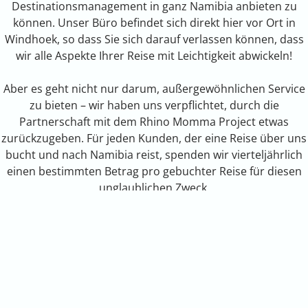
Destinationsmanagement in ganz Namibia anbieten zu
können. Unser Büro befindet sich direkt hier vor Ort in
Windhoek, so dass Sie sich darauf verlassen können, dass
wir alle Aspekte Ihrer Reise mit Leichtigkeit abwickeln!
Aber es geht nicht nur darum, außergewöhnlichen Service
zu bieten – wir haben uns verpflichtet, durch die
Partnerschaft mit dem Rhino Momma Project etwas
zurückzugeben. Für jeden Kunden, der eine Reise über uns
bucht und nach Namibia reist, spenden wir vierteljährlich
einen bestimmten Betrag pro gebuchter Reise für diesen
unglaublichen Zweck.
Außerdem fördern wir aktiv das Bewusstsein für das Rhino
Momma Project auf internationaler Ebene durch den
Verkauf von Hemden und die Verteilung von Broschüren,
während wir diejenigen zu Spenden ermutigen, die nach
Möglichkeiten suchen, ebenfalls etwas zu bewirken. Warum
also warten? Buchen Sie jetzt und entdecken Sie mit uns,