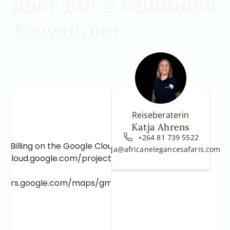
aber nur 2 Millionen
Einwohner
Reiseberaterin
Katja Ahrens
+264 81 739 5522
e Billing on the Google Cloud Project at
katja@africanelegancesafaris.com
e.cloud.google.com/project/_/billing/enable
lopers.google.com/maps/gmp-get-started