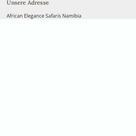
Unsere Adresse
African Elegance Safaris Namibia
Richterstr. 43
Windhoek | PO Box 40563
Telefon: +49 2842 21994 71
Kontakt
Telefon: +49 2842 21994 71
info@africanelegancesafaris.com
Öffnungszeiten
Mo. - Fr., von 08:00 bis 17:00 Uhr
und nach Vereinbarung
Gerne nehmen wir uns persönlich Zeit für Sie.
Vereinbaren Sie hierfür einen Rückruf oder eine
telefonische Beratung. Wenn Sie in unser Büro in
Windhoek kommen möchten, sprechen Sie bitte uns