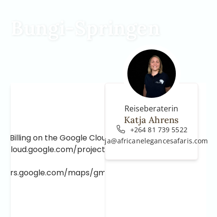
Bungi-Springen
Reiseberaterin
Katja Ahrens
+264 81 739 5522
e Billing on the Google Cloud Project at
katja@africanelegancesafaris.com
e.cloud.google.com/project/_/billing/enable
lopers.google.com/maps/gmp-get-started