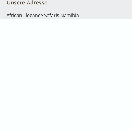
Unsere Adresse
African Elegance Safaris Namibia
Richterstr. 43
Windhoek | PO Box 40563
Telefon: +49 2842 21994 71
Kontakt
Telefon: +49 2842 21994 71
info@africanelegancesafaris.com
Öffnungszeiten
Mo. - Fr., von 08:00 bis 17:00 Uhr
und nach Vereinbarung
Gerne nehmen wir uns persönlich Zeit für Sie.
Vereinbaren Sie hierfür einen Rückruf oder eine
telefonische Beratung. Wenn Sie in unser Büro in
Windhoek kommen möchten, sprechen Sie bitte uns