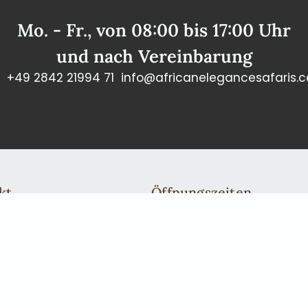
Mo. - Fr., von 08:00 bis 17:00 Uhr
und nach Vereinbarung
+49 2842 21994 71
info@africanelegancesafaris.
kt
Öffnungszeiten
n: +49 2842 21994 71
Mo. - Fr., von 08:00 bis 17:00
fricanelegancesafaris.com
und nach Vereinbarung
Gerne nehmen wir uns persönl
einen Rückruf oder eine tele
in Windhoek kommen möchten,