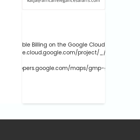
katja@africanelegancesafaris.com
ust enable Billing on the Google Cloud Project at
://console.cloud.google.com/project/_/billing/enab
 more at
://developers.google.com/maps/gmp-get-started