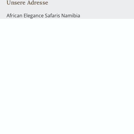
Unsere Adresse
African Elegance Safaris Namibia
Richterstr. 43
Windhoek | PO Box 40563
Telefon: +49 2842 21994 71
Kontakt
Telefon: +49 2842 21994 71
info@africanelegancesafaris.com
Öffnungszeiten
Mo. - Fr., von 08:00 bis 17:00 Uhr
und nach Vereinbarung
Gerne nehmen wir uns persönlich Zeit für Sie.
Vereinbaren Sie hierfür einen Rückruf oder eine
telefonische Beratung. Wenn Sie in unser Büro in
Windhoek kommen möchten, sprechen Sie bitte uns