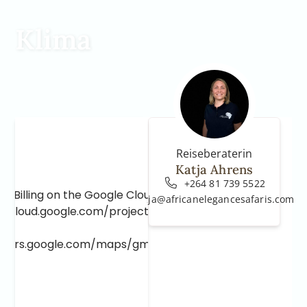
Klima
Reiseberaterin
Katja Ahrens
+264 81 739 5522
e Billing on the Google Cloud Project at
katja@africanelegancesafaris.com
e.cloud.google.com/project/_/billing/enable
lopers.google.com/maps/gmp-get-started