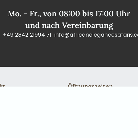
Mo. - Fr., von 08:00 bis 17:00 Uhr
und nach Vereinbarung
+49 2842 21994 71
info@africanelegancesafaris.
kt
Öffnungszeiten
n: +49 2842 21994 71
Mo. - Fr., von 08:00 bis 17:00
fricanelegancesafaris.com
und nach Vereinbarung
Gerne nehmen wir uns persönl
einen Rückruf oder eine tele
in Windhoek kommen möchten,