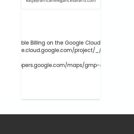
katja@africanelegancesafaris.com
ust enable Billing on the Google Cloud Project at
://console.cloud.google.com/project/_/billing/enab
 more at
://developers.google.com/maps/gmp-get-started