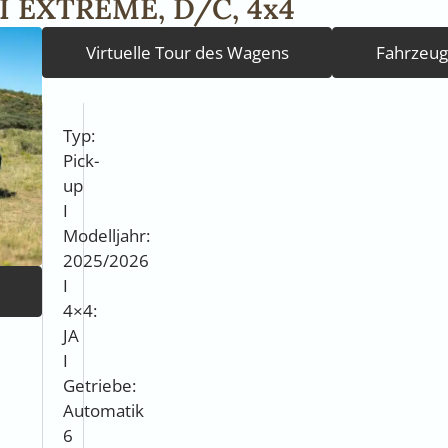
 EXTREME, D/C, 4x4
Virtuelle Tour des Wagens
Fahrzeug 
Beschreibung
Versicherung
Ausst
Typ:
Pick-
up
I
Modelljahr:
2025/2026
I
4×4:
JA
I
Getriebe:
Automatik
6