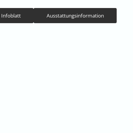
Infoblatt
Ausstattungsinformation
attung
Camping
Ausrüstung