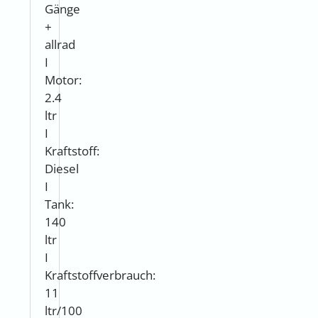
Gänge
+
allrad
I
Motor:
2.4
ltr
I
Kraftstoff:
Diesel
I
Tank:
140
ltr
I
Kraftstoffverbrauch:
11
ltr/100