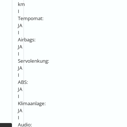
km
I
Tempomat:
JA
I
Airbags:
JA
I
Servolenkung:
JA
I
ABS:
JA
I
Klimaanlage:
JA
I
Audio: