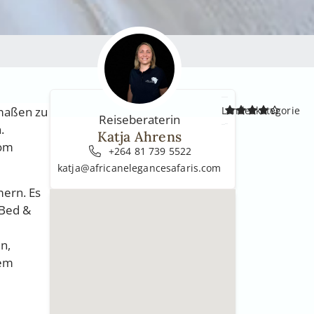
rmaßen zu
Landeskategorie
Reiseberaterin
.
Katja Ahrens
vom
+264 81 739 5522
katja@africanelegancesafaris.com
mern. Es
 Bed &
n,
rem