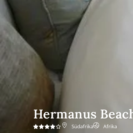
Hermanus Beach
Südafrika
Afrika