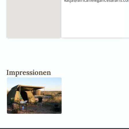
katja@africanelegancesafaris.c
Impressionen