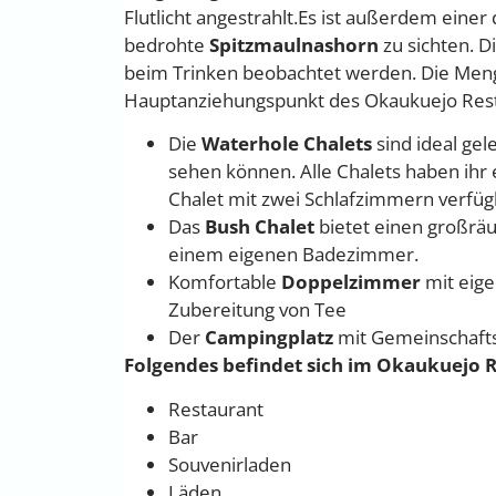
Flutlicht angestrahlt.Es ist außerdem ein
bedrohte
Spitzmaulnashorn
zu sichten. 
beim Trinken beobachtet werden. Die Meng
Hauptanziehungspunkt des Okaukuejo Res
Die
Waterhole Chalets
sind ideal gel
sehen können. Alle Chalets haben ih
Chalet mit zwei Schlafzimmern verfüg
Das
Bush Chalet
bietet einen großrä
einem eigenen Badezimmer.
Komfortable
Doppelzimmer
mit eig
Zubereitung von Tee
Der
Campingplatz
mit Gemeinschafts
Folgendes befindet sich im Okaukuejo 
Restaurant
Bar
Souvenirladen
Läden