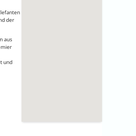
Elefanten
nd der
on aus
emier
t und