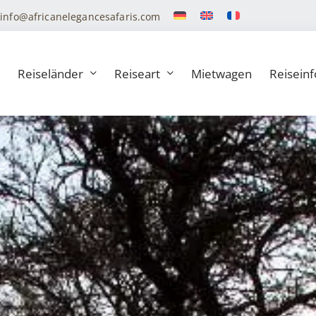
info@africanelegancesafaris.com
Reiseländer
Reiseart
Mietwagen
Reiseinf