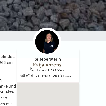
efindet.
Reiseberaterin
963 ein
Katja Ahrens
+264 81 739 5522
katja@africanelegancesafaris.com
n
änke und
beliebte
eren
och mit