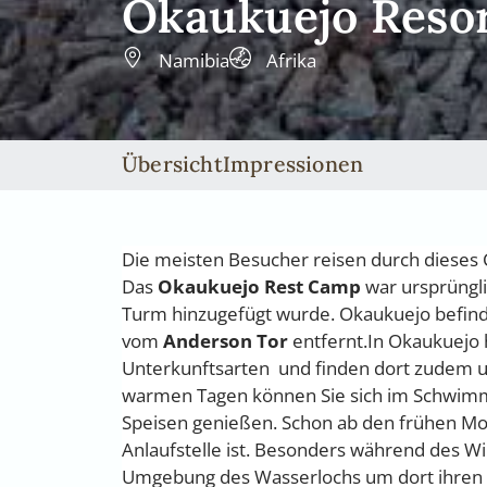
Okaukuejo Reso
Namibia
Afrika
Übersicht
Impressionen
Die meisten Besucher reisen durch dieses
Das
Okaukuejo Rest Camp
war ursprüngli
Turm hinzugefügt wurde. Okaukuejo befind
vom
Anderson Tor
entfernt.In Okaukuejo 
Unterkunftsarten und finden dort zudem u
warmen Tagen können Sie sich im Schwimm
Speisen genießen. Schon ab den frühen Mor
Anlaufstelle ist. Besonders während des Wi
Umgebung des Wasserlochs um dort ihren D