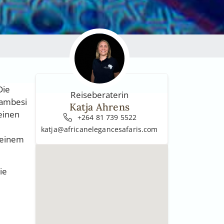
Die
Reiseberaterin
Sambesi
Katja Ahrens
einen
+264 81 739 5522
katja@africanelegancesafaris.com
 einem
ie