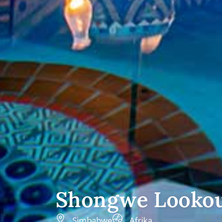
Shongwe Lookout
Simbabwe
Afrika