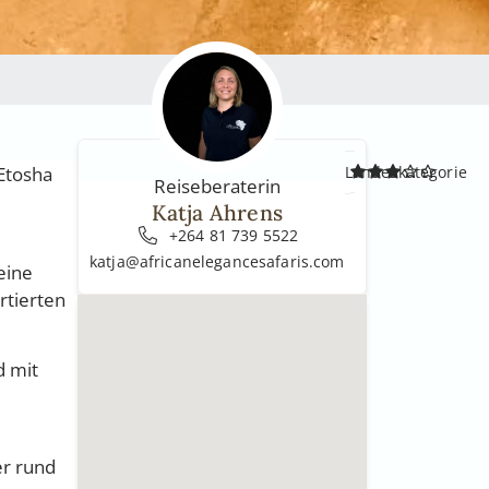
 Etosha
Landeskategorie
Reiseberaterin
Katja Ahrens
+264 81 739 5522
katja@africanelegancesafaris.com
eine
rtierten
d mit
er rund