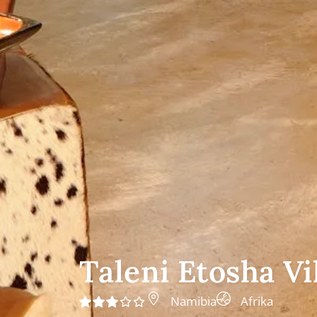
Taleni Etosha Vi
Namibia
Afrika