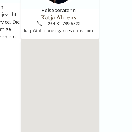
in
Reiseberaterin
njezicht
Katja Ahrens
vice. Die
+264 81 739 5522
umige
katja@africanelegancesafaris.com
ren ein