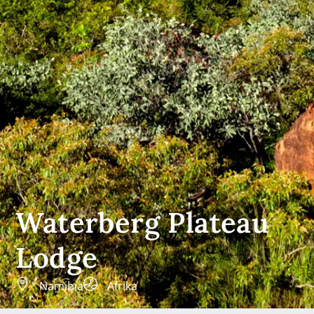
Waterberg Plateau
Lodge
Namibia
Afrika