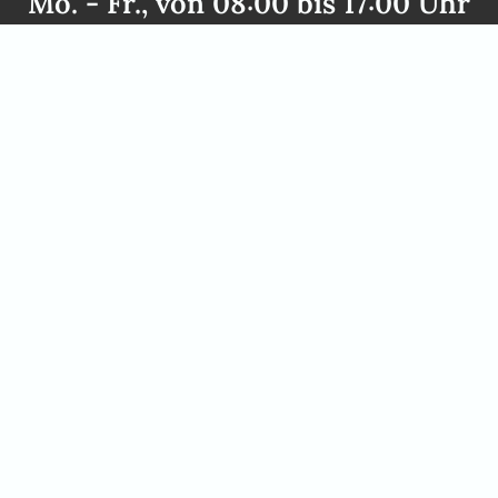
Mo. - Fr., von 08:00 bis 17:00 Uhr
und nach Vereinbarung
+49 2842 21994 71
info@africanelegancesafaris.
kt
Öffnungszeiten
n: +49 2842 21994 71
Mo. - Fr., von 08:00 bis 17:00
fricanelegancesafaris.com
und nach Vereinbarung
Gerne nehmen wir uns persönl
einen Rückruf oder eine tele
in Windhoek kommen möchten,
vereinbaren gerne einen pers