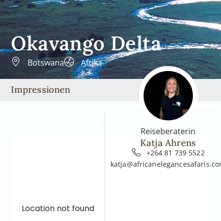
Okavango Delta
Botswana
Afrika
Impressionen
Reiseberaterin
Katja Ahrens
+264 81 739 5522
katja@africanelegancesafaris.c
Location not found