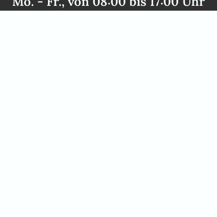
Mo. - Fr., von 08:00 bis 17:00 Uhr
und nach Vereinbarung
+49 2842 21994 71
info@africanelegancesafaris.
kt
Öffnungszeiten
n: +49 2842 21994 71
Mo. - Fr., von 08:00 bis 17:00
fricanelegancesafaris.com
und nach Vereinbarung
Gerne nehmen wir uns persönl
einen Rückruf oder eine tele
in Windhoek kommen möchten,
vereinbaren gerne einen pers